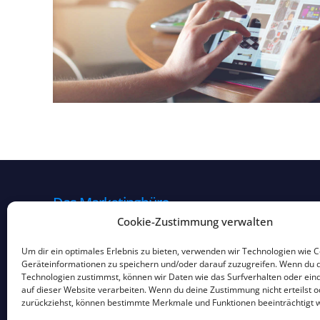
Das Marketingbüro
Cookie-Zustimmung verwalten
Webdesigner Dortmund
30 Jahre Erfahrung im Marketing & Mediend
Um dir ein optimales Erlebnis zu bieten, verwenden wir Technologien wie 
Geräteinformationen zu speichern und/oder darauf zuzugreifen. Wenn du 
44229 Dortmund – Homeoffice
Technologien zustimmst, können wir Daten wie das Surfverhalten oder eind
Kontakt
auf dieser Website verarbeiten. Wenn du deine Zustimmung nicht erteilst o
zurückziehst, können bestimmte Merkmale und Funktionen beeinträchtigt 