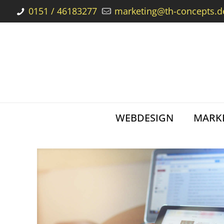
0151 / 46183277
marketing@th-concepts.d
WEBDESIGN
MARKE