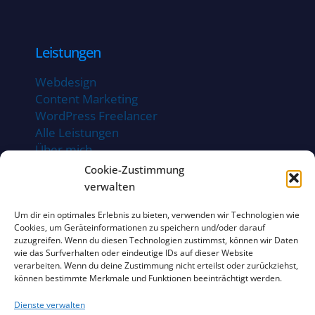
Leistungen
Webdesign
Content Marketing
WordPress Freelancer
Alle Leistungen
Über mich
Projekte / Referenzen
Cookie-Zustimmung
verwalten
Um dir ein optimales Erlebnis zu bieten, verwenden wir Technologien wie
Rechtliches
Cookies, um Geräteinformationen zu speichern und/oder darauf
zuzugreifen. Wenn du diesen Technologien zustimmst, können wir Daten
wie das Surfverhalten oder eindeutige IDs auf dieser Website
Impressum
verarbeiten. Wenn du deine Zustimmung nicht erteilst oder zurückziehst,
Datenschutz
können bestimmte Merkmale und Funktionen beeinträchtigt werden.
Cookie Richtlinie
Dienste verwalten